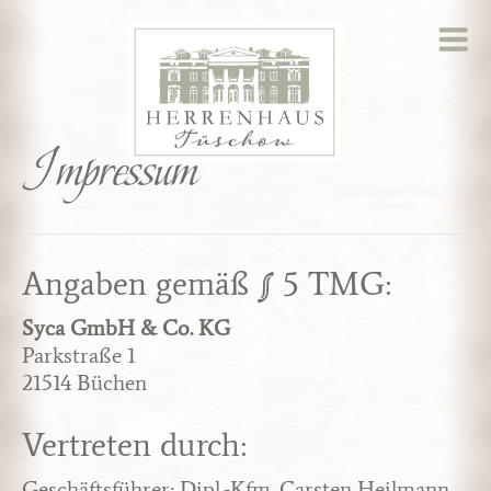
Skip
to
content
Impressum
Angaben gemäß § 5 TMG:
Syca GmbH & Co. KG
Parkstraße 1
21514 Büchen
Vertreten durch:
Geschäftsführer: Dipl.-Kfm. Carsten Heilmann,